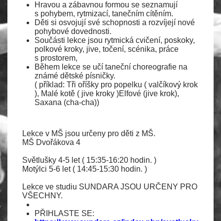
Hravou a zábavnou formou se seznamují
s pohybem, rytmizací, tanečním cítěním.
Děti si osvojují své schopnosti a rozvíjejí nové
pohybové dovednosti.
Součásti lekce jsou rytmická cvičení, poskoky,
polkové kroky, jive, točení, scénika, práce
s prostorem,
Během lekce se učí taneční choreografie na
známé dětské písničky.
( příklad: Tři oříšky pro popelku ( valčíkový krok
), Malé kotě ( jive kroky )Elfové (jive krok),
Saxana (cha-cha))
Lekce v MŠ jsou určeny pro děti z MŠ.
MŠ Dvořákova 4
Světlušky 4-5 let ( 15:35-16:20 hodin. )
Motýlci 5-6 let ( 14:45-15:30 hodin. )
Lekce ve studiu SUNDARA JSOU URČENY PRO
VŠECHNY.
PŘIHLASTE SE: