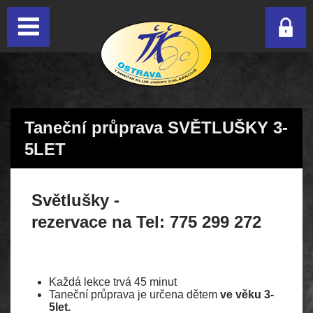
Taneční průprava SVĚTLUŠKY 3-
5LET
Světlušky -
rezervace na Tel: 775 299 272
Každá lekce trvá 45 minut
Taneční průprava je určena dětem
ve věku 3-
5let.